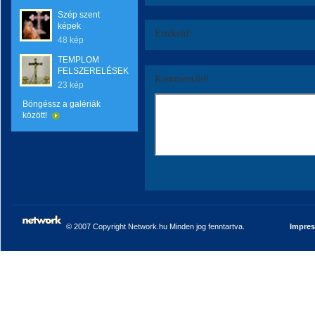
Szép szent
képek
Értékeld!
48 kép
TEMPLOM
FELSZERELÉSEK
Kommentáld!
23 kép
Böngéssz a galériák
között!
© 2007 Copyright Network.hu Minden jog fenntartva.
Impre