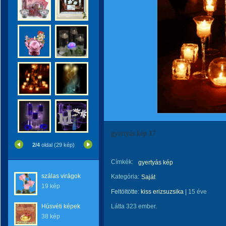
gyertyás kép 17
2/4
oldal (29 kép)
Címkék:
gyertyás kép
szálas virágok
Kategória:
Saját
19 kép
Feltöltötte:
kiss erizsuzsika
|
15 éve
Húsvéti képek
Látta 323 ember.
38 kép