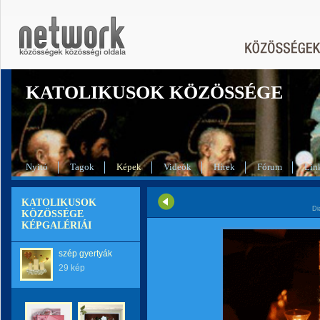
KATOLIKUSOK KÖZÖSSÉGE
Nyitó
Tagok
Képek
Videók
Hírek
Fórum
Lin
KATOLIKUSOK
Di
KÖZÖSSÉGE
KÉPGALÉRIÁI
szép gyertyák
29 kép