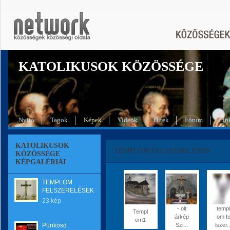
KATOLIKUSOK KÖZÖSSÉGE
Nyitó
Tagok
Képek
Videók
Hírek
Fórum
Lin
KATOLIKUSOK
TEMPLOM FELSZERELÉSEK
KÖZÖSSÉGE
KÉPGALÉRIÁI
TEMPLOM
FELSZERELÉSEK
23 kép
- olt
templ
Templ
árkép
om f
om1
Pünkösd
Szi...
lszer..