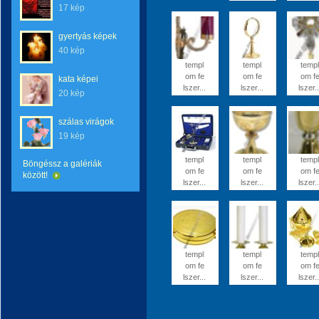
17 kép
gyertyás képek
40 kép
templ
templ
templ
om fe
om fe
om f
kata képei
lszer...
lszer...
lszer..
20 kép
szálas virágok
19 kép
templ
templ
templ
Böngéssz a galériák
om fe
om fe
om f
között!
lszer...
lszer...
lszer..
templ
templ
templ
om fe
om fe
om f
lszer...
lszer...
lszer..