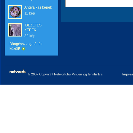
Angyalkás képek
11 kép
IDÉZETES
KÉPEK
32 kép
Böngéssz a galériák
között!
© 2007 Copyright Network.hu Minden jog fenntartva.
Impre