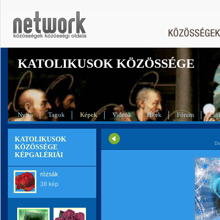
KATOLIKUSOK KÖZÖSSÉGE
Nyitó
Tagok
Képek
Videók
Hírek
Fórum
Lin
KATOLIKUSOK
Di
KÖZÖSSÉGE
KÉPGALÉRIÁI
rózsák
38 kép