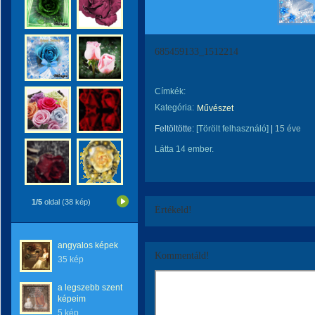
685459133_1512214
Címkék:
Kategória:
Művészet
Feltöltötte:
[Törölt felhasználó]
|
15 éve
Látta 14 ember.
1/5
oldal (38 kép)
Értékeld!
angyalos képek
Kommentáld!
35 kép
a legszebb szent
képeim
5 kép