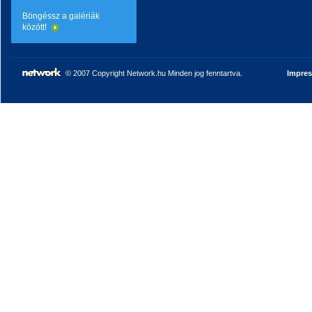
Böngéssz a galériák
között!
© 2007 Copyright Network.hu Minden jog fenntartva.
Impre