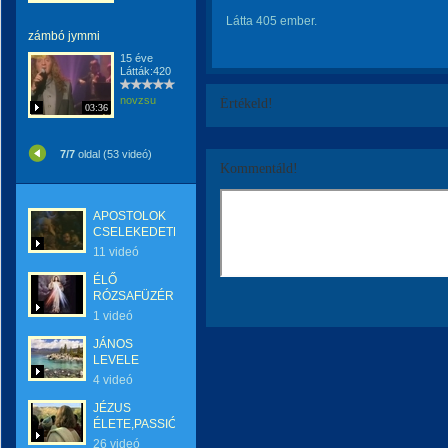
Látta 405 ember.
zámbó jymmi
15 éve
Látták:420
novzsu
Értékeld!
03:36
7/7
oldal (53 videó)
Kommentáld!
APOSTOLOK
CSELEKEDETEI
11 videó
ÉLŐ
RÓZSAFÜZÉR
1 videó
JÁNOS
LEVELE
4 videó
JÉZUS
ÉLETE,PASSIÓ
26 videó