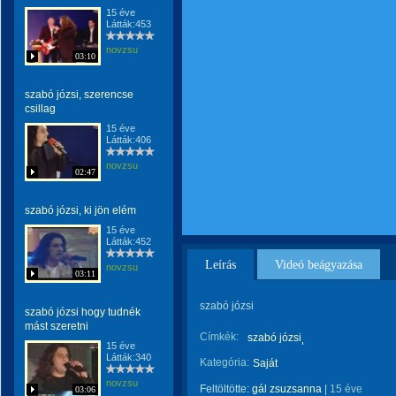
15 éve
Látták:453
novzsu
03:10
szabó józsi, szerencse
csillag
15 éve
Látták:406
novzsu
02:47
szabó józsi, ki jön elém
15 éve
Látták:452
Leírás
Videó beágyazása
novzsu
03:11
szabó józsi
szabó józsi hogy tudnék
mást szeretni
Címkék:
szabó józsi
15 éve
Látták:340
Kategória:
Saját
novzsu
Feltöltötte:
gál zsuzsanna
|
15 éve
03:06