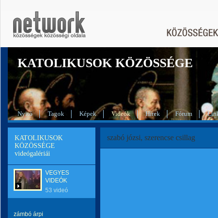
KATOLIKUSOK KÖZÖSSÉGE
Nyitó
Tagok
Képek
Videók
Hírek
Fórum
Lin
szabó józsi, szerencse csillag
KATOLIKUSOK
KÖZÖSSÉGE
videógalériái
VEGYES
VIDEÓK
53 videó
zámbó árpi