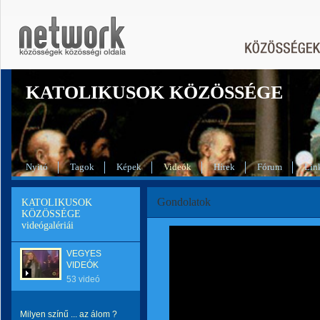
KATOLIKUSOK KÖZÖSSÉGE
Nyitó
Tagok
Képek
Videók
Hírek
Fórum
Lin
Gondolatok
KATOLIKUSOK
KÖZÖSSÉGE
videógalériái
VEGYES
VIDEÓK
53 videó
Milyen színű ... az álom ?