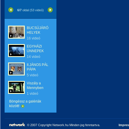
6/7
oldal (53 videó)
BUCSÚJÁRÓ
HELYEK
16 videó
EGYHÁZI
ÜNNEPEK
14 videó
II.JÁNOS PÁL
PÁPA
5 videó
Viszály a
Mennyben
1 videó
Böngéssz a galériák
között!
© 2007 Copyright Network.hu Minden jog fenntartva.
Impre