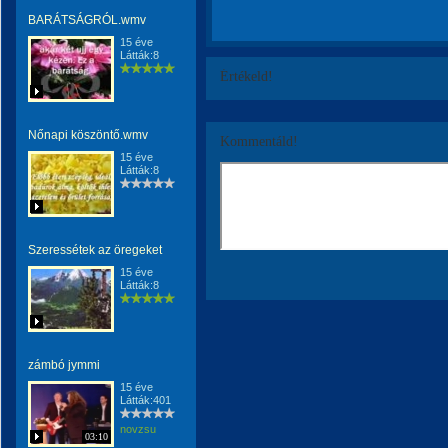
BARÁTSÁGRÓL.wmv
15 éve
Látták:8
Értékeld!
Nőnapi köszöntő.wmv
Kommentáld!
15 éve
Látták:8
Szeressétek az öregeket
15 éve
Látták:8
zámbó jymmi
15 éve
Látták:401
novzsu
03:10