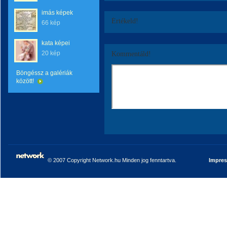
imás képek
Értékeld!
66 kép
kata képei
20 kép
Kommentáld!
Böngéssz a galériák
között!
© 2007 Copyright Network.hu Minden jog fenntartva.
Impre