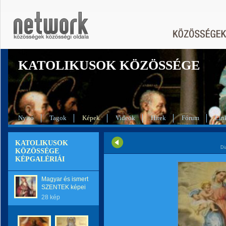
KATOLIKUSOK KÖZÖSSÉGE
Nyitó
Tagok
Képek
Videók
Hírek
Fórum
Lin
KATOLIKUSOK
Di
KÖZÖSSÉGE
KÉPGALÉRIÁI
Magyar és ismert
SZENTEK képei
28 kép