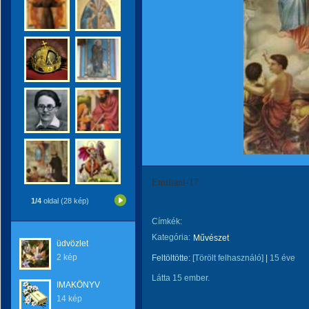
Emiliani-17
1/4
oldal (28 kép)
Címkék:
Kategória:
Művészet
üdvözlet
2 kép
Feltöltötte:
[Törölt felhasználó]
|
15 éve
Látta 15 ember.
IMAKÖNYV
14 kép