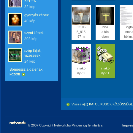
KÉPEK
32 kép
gyertyás képek
40 kép
32106
bibli
legfo
5_915
a fén
ntos
szent képek
97_n
yben
bb im.
803 kép
szép tájak,
vízesések
24 kép
imakö
imakö
Böngéssz a galériák
nyv 2
nyv 1
között!
Vissza a(z) KATOLIKUSOK KÖZÖSSÉGE 
© 2007 Copyright Network.hu Minden jog fenntartva.
Impre