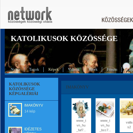
KATOLIKUSOK KÖZÖSSÉGE
Nyitó
Tagok
Képek
Videók
Hírek
Fórum
Lin
KATOLIKUSOK
IMAKÖNYV
KÖZÖSSÉGE
KÉPGALÉRIÁI
IMAKÖNYV
14 kép
www_t
www_t
valla
vn_hu
vn_hu
s2
IDÉZETES
_faf7...
_bcc7...