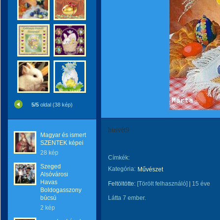
5/5
oldal (38 kép)
husvét9
Magyar és ismert
SZENTEK képei
28 kép
Címkék:
Szeged
Kategória:
Művészet
Alsóvárosi
Havas
Feltöltötte:
[Törölt felhasználó]
|
15 éve
Boldogasszony
búcsú
Látta 7 ember.
2 kép