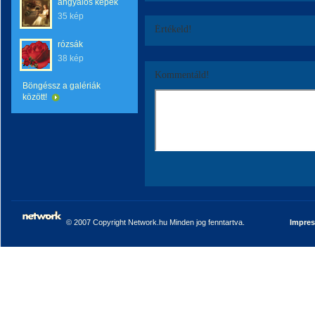
angyalos képek
35 kép
Értékeld!
rózsák
38 kép
Kommentáld!
Böngéssz a galériák
között!
© 2007 Copyright Network.hu Minden jog fenntartva.
Impre