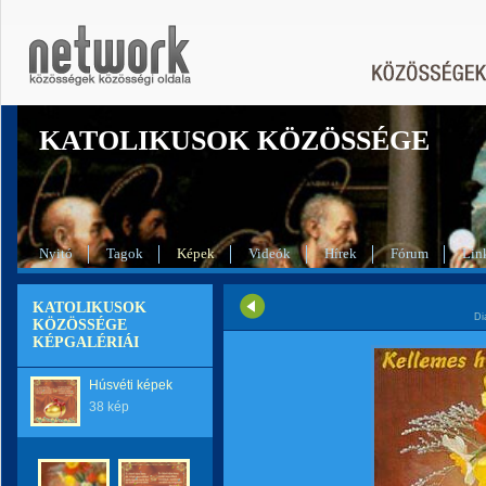
KATOLIKUSOK KÖZÖSSÉGE
Nyitó
Tagok
Képek
Videók
Hírek
Fórum
Lin
KATOLIKUSOK
Di
KÖZÖSSÉGE
KÉPGALÉRIÁI
Húsvéti képek
38 kép