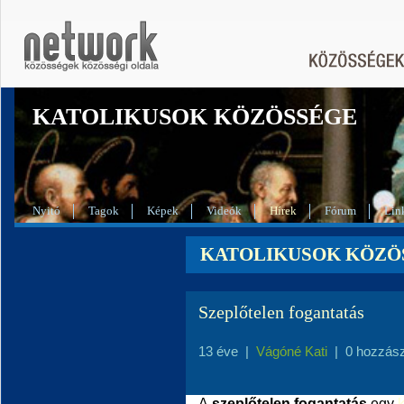
KATOLIKUSOK KÖZÖSSÉGE
Nyitó
Tagok
Képek
Videók
Hírek
Fórum
Lin
KATOLIKUSOK KÖZÖSS
Szeplőtelen fogantatás
13 éve
|
Vágóné Kati
|
0 hozzás
A
szeplőtelen fogantatás
egy
k