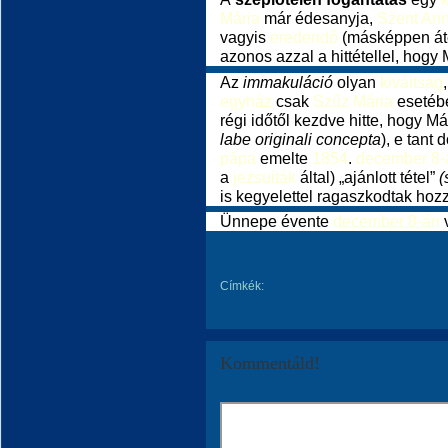
Mária
már édesanyja,
Szent An
vagyis
eredendő
(másképpen át
azonos azzal a hittétellel, hogy
Az
immakuláció
olyan
kiváltság
egyház
csak
Szűz Mária
esetébe
régi időtől kezdve hitte, hogy Má
labe originali concepta
), e tan
pápa
emelte
1854
.
december 8-
a
jezsuiták
által) „ajánlott tétel”
(
is kegyelettel ragaszkodtak hoz
Ünnepe évente
december 8-án
Címkék:
Kommentáld!