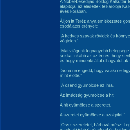
A Nobel-békedíjas Boldog Kalkuttai T
alapítója, az elesettek felkarolója K
éves korában.
Álljon itt Teréz anya emlékezetes go
csodálatos erényeit:
"A kedves szavak rövidek és könnyen
végtelen."
"Mai világunk legnagyobb betegsége 
sokkal inkább az az érzés, hogy sen
és hogy mindenki által elhagyatottak
"Soha ne engedd, hogy valaki ne legy
mint előtte."
"A csend gyümölcse az ima.
Az imádság gyümölcse a hit.
A hit gyümölcse a szeretet.
A szeretet gyümölcse a szolgálat."
"Ossz szeretetet, bárhová mész: Le
mindenki jobb érzésekkel és boldogab