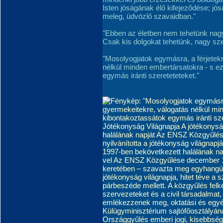
Isten jóságának élő kifejeződése; j
meleg, üdvözlő szavaidban."
"Ebben az életben nem tehetünk nagy
Csak kis dolgokat tehetünk, nagy szer
"Mosolyogjatok egymásra, a férjetekr
nélkül minden embertársatokra - s e
egymás iránti szereteteteket."