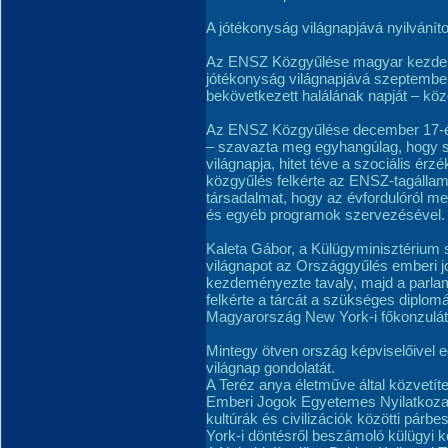
A jótékonyság világnapjává nyilvánít
Az ENSZ Közgyűlése magyar kezdemé
jótékonyság világnapjává szeptember
bekövetkezett halálának napját – köz
Az ENSZ Közgyűlése december 17-én 
– szavazta meg egyhangúlag, hogy s
világnapja, hitet téve a szociális ér
közgyűlés felkérte az ENSZ-tagállamo
társadalmat, hogy az évfordulóról m
és egyéb programok szervezésével.
Kaleta Gábor, a Külügyminisztérium 
világnapot az Országgyűlés emberi jog
kezdeményezte tavaly, majd a parla
felkérte a tárcát a szükséges diplom
Magyarország New York-i főkonzulát
Mintegy ötven ország képviselőivel 
világnap gondolatát.
A Teréz anya életműve által közvetí
Emberi Jogok Egyetemes Nyilatkozatá
kultúrák és civilizációk közötti pár
York-i döntésről beszámoló külügyi