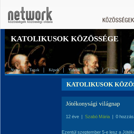
KATOLIKUSOK KÖZÖSSÉGE
Nyitó
Tagok
Képek
Videók
Hírek
Fórum
Lin
KATOLIKUSOK KÖZÖSS
Jótékonysági világnap
12 éve
|
Szabó Mária
|
0 hozzás
Ezentúl szeptember 5-e lesz a Jóték