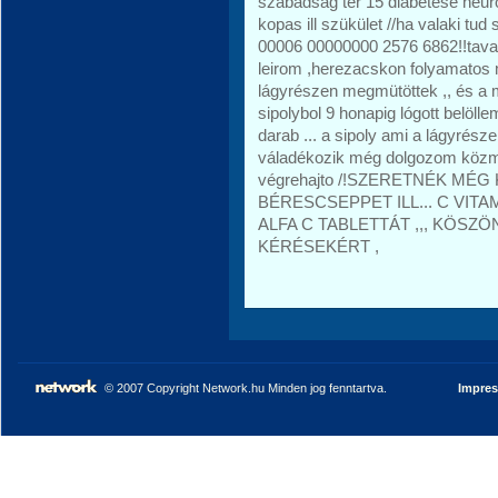
szabadsag tér 15 diabetese neurop
kopas ill szükület //ha valaki t
00006 00000000 2576 6862!!tava
leirom ,herezacskon folyamatos ma
lágyrészen megmütöttek ,, és a mü
sipolybol 9 honapig lógott belöl
darab ... a sipoly ami a lágyrész
váladékozik még dolgozom közmu
végrehajto /!SZERETNÉK MÉG 
BÉRESCSEPPET ILL... C VI
ALFA C TABLETTÁT ,,, KÖSZ
KÉRÉSEKÉRT ,
© 2007 Copyright Network.hu Minden jog fenntartva.
Impre