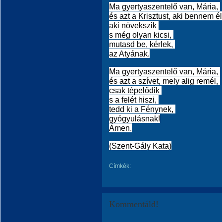
Ma gyertyaszentelő van, Mária,
és azt a Krisztust, aki bennem é
aki növekszik
s még olyan kicsi,
mutasd be, kérlek,
az Atyának.
Ma gyertyaszentelő van, Mária,
és azt a szívet, mely alig remél,
csak tépelődik
s a felét hiszi,
tedd ki a Fénynek,
gyógyulásnak!
Ámen.
(Szent-Gály Kata)
Címkék:
Kommentáld!