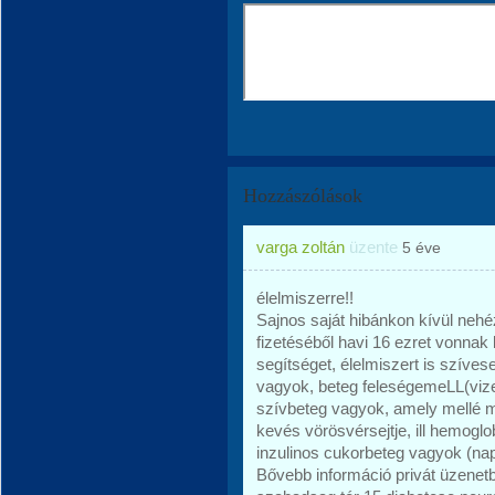
Hozzászólások
varga zoltán
üzente
5 éve
élelmiszerre!!
Sajnos saját hibánkon kívül neh
fizetéséből havi 16 ezret vonnak
segítséget, élelmiszert is szíve
vagyok, beteg feleségemeLL(vize
szívbeteg vagyok, amely mellé m
kevés vörösvérsejtje, ill hemoglo
inzulinos cukorbeteg vagyok (nap
Bővebb információ privát üzenet