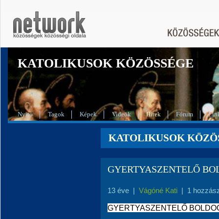
KATOLIKUSOK KÖZÖSSÉGE
Nyitó
Tagok
Képek
Videók
Hírek
Fórum
Lin
KATOLIKUSOK KÖZÖSS
GYERTYASZENTELŐ BOLD
13 éve
|
Vágóné Kati
|
1 hozzás
GYERTYASZENTELŐ BOLD