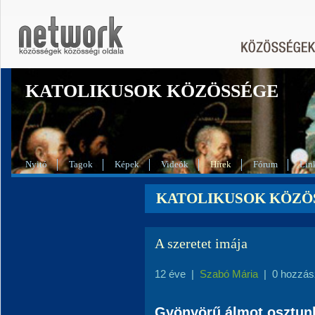
KATOLIKUSOK KÖZÖSSÉGE
Nyitó
Tagok
Képek
Videók
Hírek
Fórum
Lin
KATOLIKUSOK KÖZÖSS
A szeretet imája
12 éve
|
Szabó Mária
|
0 hozzás
Gyönyörű álmot osztun