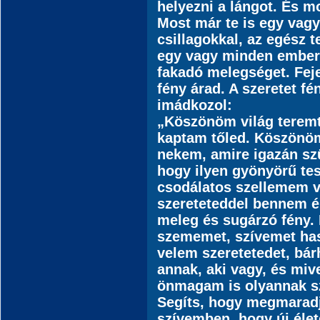
helyezni a lángot. És m
Most már te is egy vagy a
csillagokkal, az egész t
egy vagy minden emberr
fakadó melegséget. Fej
fény árad. A szeretet fé
imádkozol:
„Köszönöm világ teremtő
kaptam tőled. Köszönö
nekem, amire igazán s
hogy ilyen gyönyörű tes
csodálatos szellemem 
szereteteddel bennem éls
meleg és sugárzó fény.
szememet, szívemet ha
velem szeretetedet, bár
annak, aki vagy, és mive
önmagam is olyannak s
Segíts, hogy megmaradj
szívemben, hogy új éle