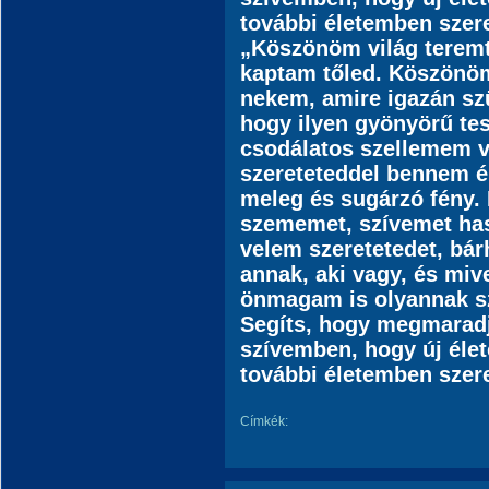
további életemben szer
„Köszönöm
világ teremt
kaptam tőled. Köszönö
nekem, amire igazán s
hogy ilyen gyönyörű tes
csodálatos szellemem 
szereteteddel bennem éls
meleg és sugárzó fény.
szememet, szívemet ha
velem szeretetedet, bár
annak, aki vagy, és mive
önmagam is olyannak s
Segíts, hogy megmaradj
szívemben, hogy új éle
további életemben szer
Címkék: