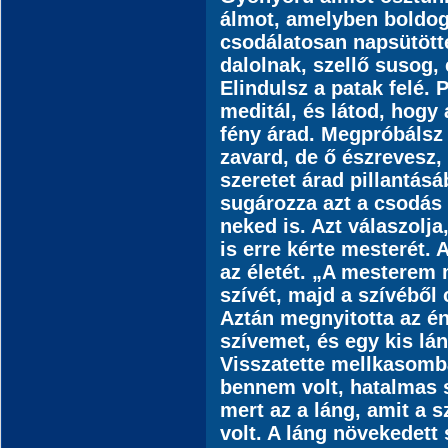
álmot, amelyben boldog
csodálatosan napsütött
dalolnak, szellő susog,
Elindulsz a patak felé.
meditál, és látod, hogy
fény árad. Megpróbálsz
zavard, de ő észrevesz,
szeretet árad pillantás
sugározza azt a csodás
neked is. Azt válaszolja
is erre kérte mesterét.
az életét. „A mesterem 
szívét, majd a szívéből 
Aztán megnyitotta az én
szívemet, és egy kis lá
Visszatette mellkasomb
bennem volt, hatalmas 
mert az a láng, amit a s
volt. A láng növekedet