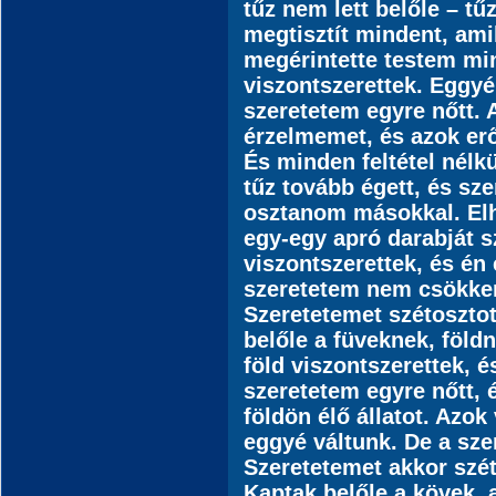
tűz nem lett belőle – tű
megtisztít mindent, ami
megérintette testem min
viszontszerettek. Eggyé
szeretetem egyre nőtt. 
érzelmemet, és azok erős
És minden feltétel nél
tűz tovább égett, és sz
osztanom másokkal. El
egy-egy apró darabját s
viszontszerettek, és én
szeretetem nem csökken
Szeretetemet szétosztot
belőle a füveknek, földn
föld viszontszerettek, é
szeretetem egyre nőtt,
földön élő állatot. Azok
eggyé váltunk. De a sze
Szeretetemet akkor szét
Kaptak belőle a kövek,