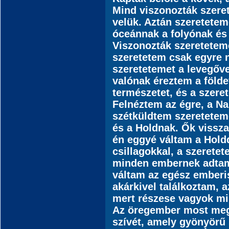
Mind viszonozták szere
velük. Aztán szeretetem
óceánnak a folyónak és
Viszonozták szereteteme
szeretetem csak egyre 
szeretetemet a levegőve
valónak éreztem a földet
természetet, és a szeret
Felnéztem az égre, a Na
szétküldtem szereteteme
és a Holdnak. Ők vissz
én eggyé váltam a Holdd
csillagokkal, a szerete
minden embernek adtam
váltam az egész ember
akárkivel találkoztam,
mert részese vagyok mi
Az öregember most megny
szívét, amely gyönyörű 