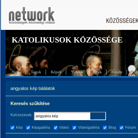
KATOLIKUSOK KÖZÖSSÉGE
Nyitó
Tagok
Képek
Videók
Hírek
Fórum
Lin
angyalos kép találatok
Keresés szűkítése
Kulcsszavak:
Kép
Képgaléria
Videó
Videógaléria
Blog
Fórum