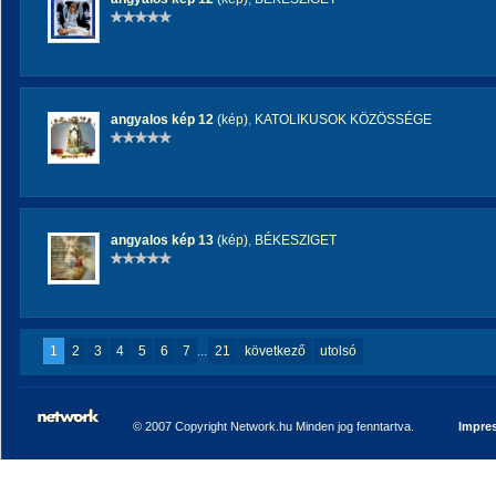
angyalos kép 12
(kép)
,
KATOLIKUSOK KÖZÖSSÉGE
angyalos kép 13
(kép)
,
BÉKESZIGET
1
2
3
4
5
6
7
...
21
következő
utolsó
© 2007 Copyright Network.hu Minden jog fenntartva.
Impre