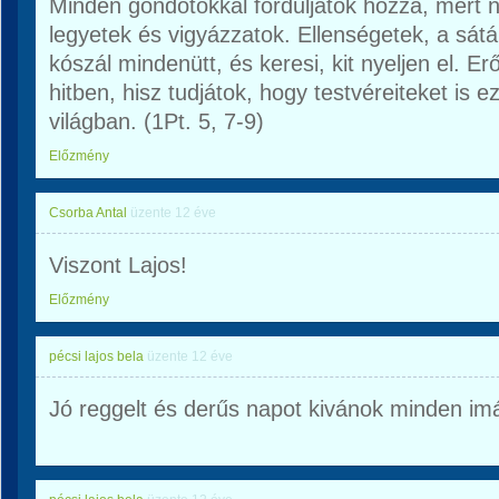
Minden gondotokkal forduljatok hozzá, mert n
legyetek és vigyázzatok. Ellenségetek, a sátá
kószál mindenütt, és keresi, kit nyeljen el. Erő
hitben, hisz tudjátok, hogy testvéreiteket is 
világban. (1Pt. 5, 7-9)
Előzmény
Csorba Antal
üzente
12 éve
Viszont Lajos!
Előzmény
pécsi lajos bela
üzente
12 éve
Jó reggelt és derűs napot kivánok minden im