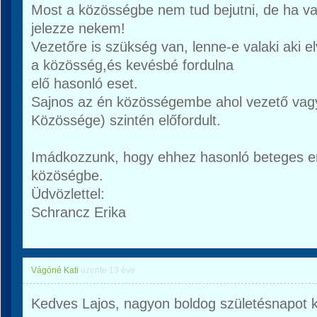
Most a közösségbe nem tud bejutni, de ha val
jelezze nekem!
Vezetőre is szükség van, lenne-e valaki aki el
a közösség,és kevésbé fordulna
elő hasonló eset.
Sajnos az én közösségembe ahol vezető vagy
Közössége) szintén előfordult.
Imádkozzunk, hogy ehhez hasonló beteges em
közöségbe.
Üdvözlettel:
Schrancz Erika
Vágóné Kati
üzente
13 éve
Kedves Lajos, nagyon boldog születésnapot kí