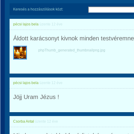
Keresés a hozzászólások közt:
pécsi lajos bela
üzente
12 éve
Áldott karácsonyt kivnok minden testvéremne
phpThumb_generated_thumbnailpng.jpg
pécsi lajos bela
üzente
12 éve
Jöjj Uram Jézus !
Csorba Antal
üzente
12 éve