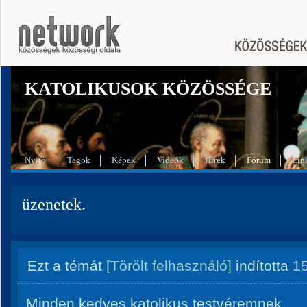
KATOLIKUSOK KÖZÖSSÉGE
Nyitó
Tagok
Képek
Videók
Hírek
Fórum
Lin
üzenetek.
Ezt a témát
[Törölt felhasználó]
indította
1
Minden kedves katolikus testvéremnek