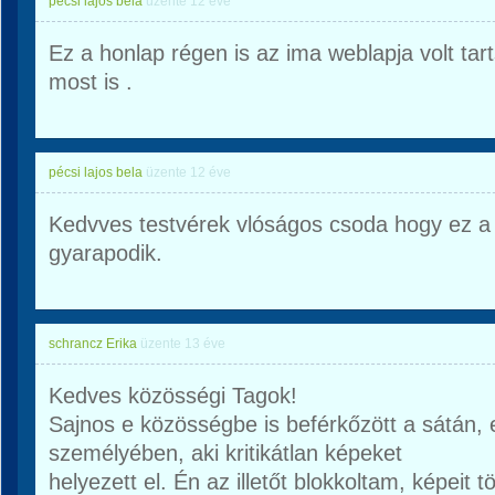
pécsi lajos bela
üzente
12 éve
Ez a honlap régen is az ima weblapja volt t
most is .
pécsi lajos bela
üzente
12 éve
Kedvves testvérek vlóságos csoda hogy ez a 
gyarapodik.
schrancz Erika
üzente
13 éve
Kedves közösségi Tagok!
Sajnos e közösségbe is beférkőzött a sátán,
személyében, aki kritikátlan képeket
helyezett el. Én az illetőt blokkoltam, képeit t