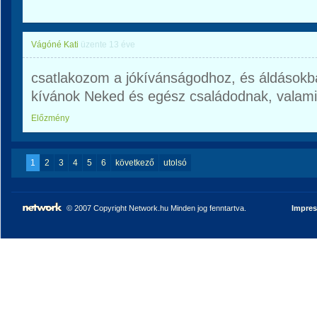
Vágóné Kati
üzente
13 éve
csatlakozom a jókívánságodhoz, és áldások
kívánok Neked és egész családodnak, valami
Előzmény
1
2
3
4
5
6
következő
utolsó
© 2007 Copyright Network.hu Minden jog fenntartva.
Impre