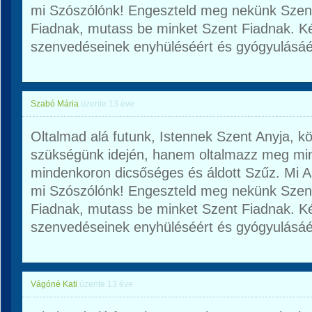
mi Szószólónk! Engeszteld meg nekünk Szent 
Fiadnak, mutass be minket Szent Fiadnak. K
szenvedéseinek enyhüléséért és gyógyulásáé
Szabó Mária
üzente
13 éve
Oltalmad alá futunk, Istennek Szent Anyja, 
szükségünk idején, hanem oltalmazz meg mi
mindenkoron dicsőséges és áldott Szűz. Mi 
mi Szószólónk! Engeszteld meg nekünk Szent 
Fiadnak, mutass be minket Szent Fiadnak. K
szenvedéseinek enyhüléséért és gyógyulásáé
Vágóné Kati
üzente
13 éve