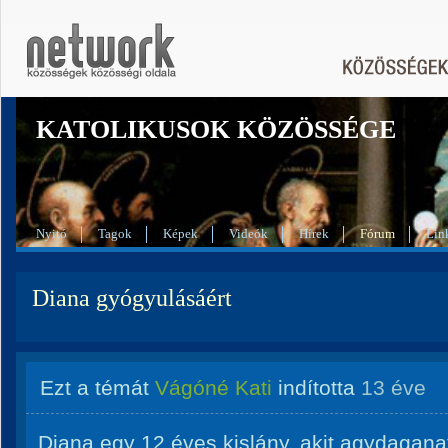
KATOLIKUSOK KÖZÖSSÉGE
Nyitó
Tagok
Képek
Videók
Hírek
Fórum
Lin
Diana gyógyulásáért
Ezt a témát
Vágóné Kati
indította
13 éve
Diana egy 12 éves kislány, akit agydagana