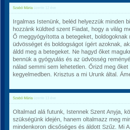
Szabó Mária
üzente
12 éve
Irgalmas Istenünk, beléd helyezzük minden bi
hozzánk küldted szent Fiadat, hogy a világ me
Ő meggyógyította a betegeket, boldogoknak 
üdvösséget és boldogságot ígért azoknak, ak
áldd meg a betegeket. Ne hagyd őket magukra
bennük a gyógyulás és az üdvösség reményét.
nálad semmi sem lehetetlen. Őrizd meg őket
kegyelmedben. Krisztus a mi Urunk által. Ám
Szabó Mária
üzente
13 éve
Oltalmad alá futunk, Istennek Szent Anyja, 
szükségünk idején, hanem oltalmazz meg mi
mindenkoron dicsőséges és áldott Szűz. Mi 