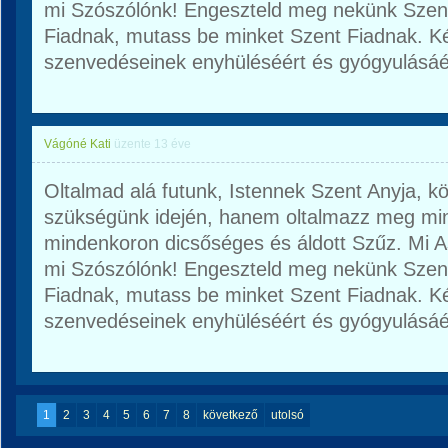
mi Szószólónk! Engeszteld meg nekünk Szent 
Fiadnak, mutass be minket Szent Fiadnak. K
szenvedéseinek enyhüléséért és gyógyulásáé
Vágóné Kati
üzente
13 éve
Oltalmad alá futunk, Istennek Szent Anyja, 
szükségünk idején, hanem oltalmazz meg mi
mindenkoron dicsőséges és áldott Szűz. Mi 
mi Szószólónk! Engeszteld meg nekünk Szent 
Fiadnak, mutass be minket Szent Fiadnak. K
szenvedéseinek enyhüléséért és gyógyulásáé
1
2
3
4
5
6
7
8
következő
utolsó